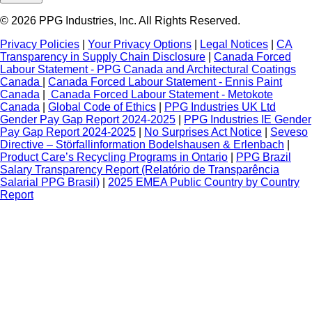
© 2026 PPG Industries, Inc. All Rights Reserved.
Privacy Policies
|
Your Privacy Options
|
Legal Notices
|
CA
Transparency in Supply Chain Disclosure
|
Canada Forced
Labour Statement - PPG Canada and Architectural Coatings
Canada
|
Canada Forced Labour Statement - Ennis Paint
Canada
|
Canada Forced Labour Statement - Metokote
Canada
|
Global Code of Ethics
|
PPG Industries UK Ltd
Gender Pay Gap Report 2024-2025
|
PPG Industries IE Gender
Pay Gap Report 2024-2025
|
No Surprises Act Notice
|
Seveso
Directive – Störfallinformation Bodelshausen & Erlenbach
|
Product Care’s Recycling Programs in Ontario
|
PPG Brazil
Salary Transparency Report (Relatório de Transparência
Salarial PPG Brasil)
|
2025 EMEA Public Country by Country
Report